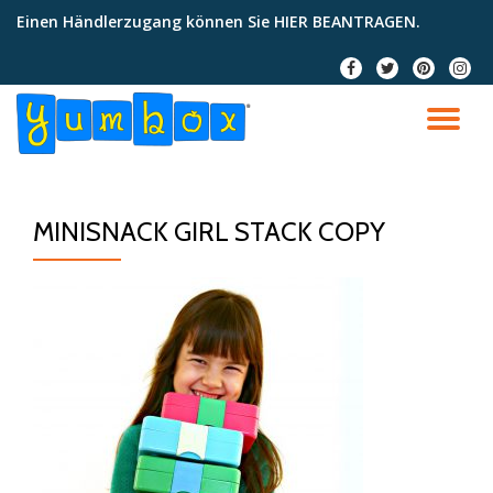
Einen Händlerzugang können Sie
HIER BEANTRAGEN
.
Skip
fa-
fa-
fa-
fa-
to
facebook
twitter
pinterest
instag
content
TO
NA
MINISNACK GIRL STACK COPY