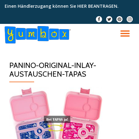
Einen Händlerzugang können Sie
HIER BEANTRAGEN
.
Skip
fa-
fa-
fa-
fa-
to
facebook
twitter
pinterest
instag
content
TO
NA
PANINO-ORIGINAL-INLAY-
AUSTAUSCHEN-TAPAS